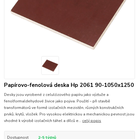
Papírovo-fenolová deska Hp 2061 90-1050x1250
Desky jsou vyrobené z celulózového papíru jako výztuže a
fenolformaldehydové živice jako pojiva. Použití – při stavbě
transformátorů ve formě izolačních mezistěn, různých konstrukčních
prvků, krytů, vložek. Pro vysokou elektrickou a mechanickou pevnost jsou
vhodné k výrobě izolačních táhel a dílců e...
celý popis
Dostupnost
2-5 týdnů