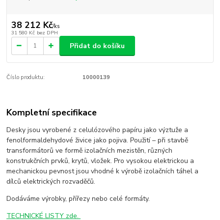
38 212 Kč
/
ks
31 580 Kč
bez DPH
Přidat do košíku
Číslo produktu:
10000139
Kompletní specifikace
Desky jsou vyrobené z celulózového papíru jako výztuže a
fenolformaldehydové živice jako pojiva. Použití – při stavbě
transformátorů ve formě izolačních mezistěn, různých
konstrukčních prvků, krytů, vložek. Pro vysokou elektrickou a
mechanickou pevnost jsou vhodné k výrobě izolačních táhel a
dílců elektrických rozvaděčů.
Dodáváme výrobky, přířezy nebo celé formáty.
TECHNICKÉ LISTY zde.