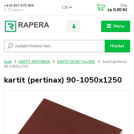
0
ks
+420 607 075 655
CZK
za
0,00 Kč
7-15 hodina
Menu
Hledat
Úvod
KARTIT (PERTINAX)
KARTIT DESKY Hp2061
kartit (pertinax)
90-1050x1250
kartit (pertinax) 90-1050x1250