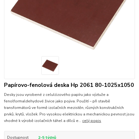
Papírovo-fenolová deska Hp 2061 80-1025x1050
Desky jsou vyrobené z celulózového papíru jako výztuže a
fenolformaldehydové živice jako pojiva. Použití – při stavbě
transformátorů ve formě izolačních mezistěn, různých konstrukčních
prvků, krytů, vložek. Pro vysokou elektrickou a mechanickou pevnost jsou
vhodné k výrobě izolačních táhel a dílců e...
celý popis
Dostupnost
2-5 týdnů