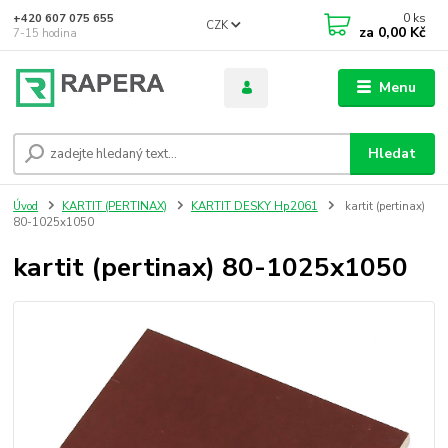
0
ks
+420 607 075 655
CZK
za
0,00 Kč
7-15 hodina
Menu
Hledat
Úvod
KARTIT (PERTINAX)
KARTIT DESKY Hp2061
kartit (pertinax)
80-1025x1050
kartit (pertinax) 80-1025x1050