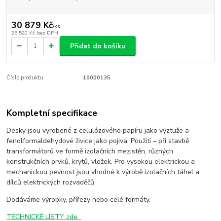
30 879 Kč
/
ks
25 520 Kč
bez DPH
Přidat do košíku
Číslo produktu:
10000135
Kompletní specifikace
Desky jsou vyrobené z celulózového papíru jako výztuže a
fenolformaldehydové živice jako pojiva. Použití – při stavbě
transformátorů ve formě izolačních mezistěn, různých
konstrukčních prvků, krytů, vložek. Pro vysokou elektrickou a
mechanickou pevnost jsou vhodné k výrobě izolačních táhel a
dílců elektrických rozvaděčů.
Dodáváme výrobky, přířezy nebo celé formáty.
TECHNICKÉ LISTY zde.