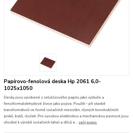
Papírovo-fenolová deska Hp 2061 6,0-
1025x1050
Desky jsou vyrobené z celulózového papíru jako výztuže a
fenolformaldehydové živice jako pojiva. Použití – při stavbě
transformátorů ve formě izolačních mezistěn, různých konstrukčních
prvků, krytů, vložek. Pro vysokou elektrickou a mechanickou pevnost jsou
vhodné k výrobě izolačních táhel a dílců e...
celý popis