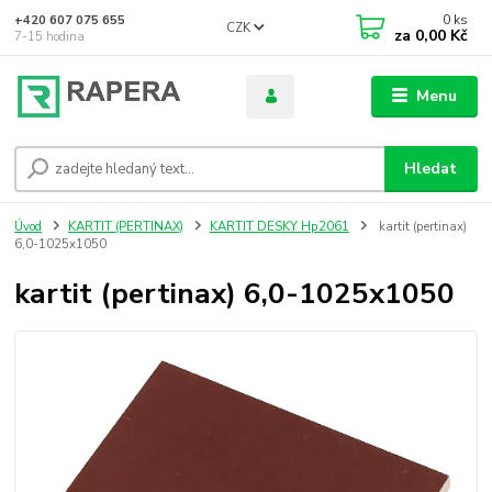
0
ks
+420 607 075 655
CZK
za
0,00 Kč
7-15 hodina
Menu
Hledat
Úvod
KARTIT (PERTINAX)
KARTIT DESKY Hp2061
kartit (pertinax)
6,0-1025x1050
kartit (pertinax) 6,0-1025x1050