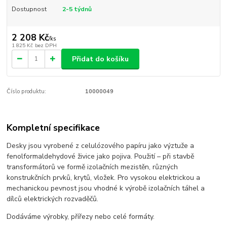
Dostupnost
2-5 týdnů
2 208 Kč
/
ks
1 825 Kč
bez DPH
Přidat do košíku
Číslo produktu:
10000049
Kompletní specifikace
Desky jsou vyrobené z celulózového papíru jako výztuže a
fenolformaldehydové živice jako pojiva. Použití – při stavbě
transformátorů ve formě izolačních mezistěn, různých
konstrukčních prvků, krytů, vložek. Pro vysokou elektrickou a
mechanickou pevnost jsou vhodné k výrobě izolačních táhel a
dílců elektrických rozvaděčů.
Dodáváme výrobky, přířezy nebo celé formáty.