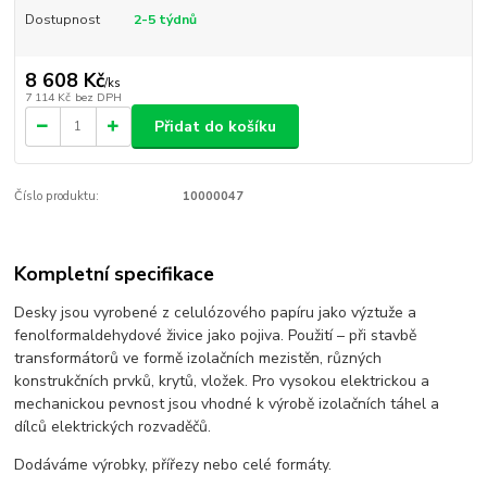
Dostupnost
2-5 týdnů
8 608 Kč
/
ks
7 114 Kč
bez DPH
Přidat do košíku
Číslo produktu:
10000047
Kompletní specifikace
Desky jsou vyrobené z celulózového papíru jako výztuže a
fenolformaldehydové živice jako pojiva. Použití – při stavbě
transformátorů ve formě izolačních mezistěn, různých
konstrukčních prvků, krytů, vložek. Pro vysokou elektrickou a
mechanickou pevnost jsou vhodné k výrobě izolačních táhel a
dílců elektrických rozvaděčů.
Dodáváme výrobky, přířezy nebo celé formáty.