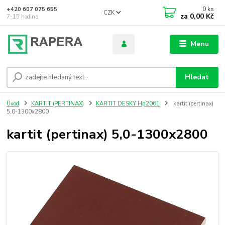
0
ks
+420 607 075 655
CZK
za
0,00 Kč
7-15 hodina
Menu
Hledat
Úvod
KARTIT (PERTINAX)
KARTIT DESKY Hp2061
kartit (pertinax)
5,0-1300x2800
kartit (pertinax) 5,0-1300x2800