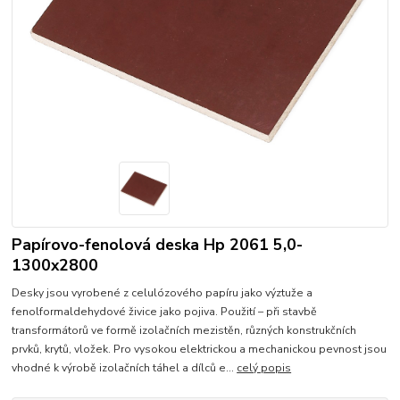
Papírovo-fenolová deska Hp 2061 5,0-
1300x2800
Desky jsou vyrobené z celulózového papíru jako výztuže a
fenolformaldehydové živice jako pojiva. Použití – při stavbě
transformátorů ve formě izolačních mezistěn, různých konstrukčních
prvků, krytů, vložek. Pro vysokou elektrickou a mechanickou pevnost jsou
vhodné k výrobě izolačních táhel a dílců e...
celý popis