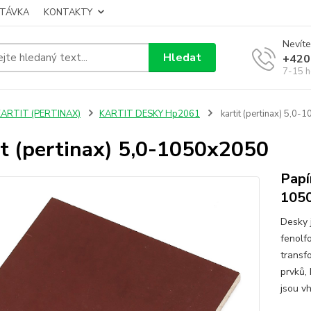
TÁVKA
KONTAKTY
Nevíte
Hledat
+420
7-15 h
KARTIT (PERTINAX)
KARTIT DESKY Hp2061
kartit (pertinax) 5,0
it (pertinax) 5,0-1050x2050
Papí
105
Desky 
fenolfo
transf
prvků,
jsou vh