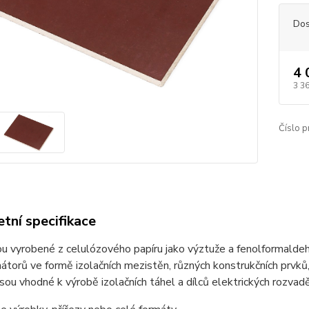
Dos
4 
3 3
Číslo p
tní specifikace
u vyrobené z celulózového papíru jako výztuže a fenolformaldehyd
átorů ve formě izolačních mezistěn, různých konstrukčních prvků
sou vhodné k výrobě izolačních táhel a dílců elektrických rozvad