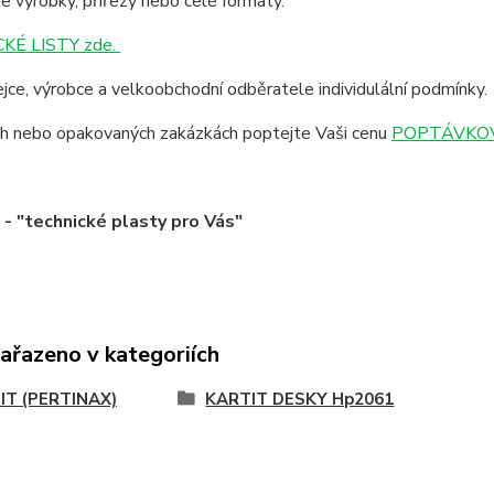
 výrobky, přířezy nebo celé formáty.
KÉ LISTY zde.
jce, výrobce a velkoobchodní odběratele individulální podmínky.
ích nebo opakovaných zakázkách poptejte Vaši cenu
POPTÁVKOV
 "technické plasty pro Vás"
zařazeno v kategoriích
IT (PERTINAX)
KARTIT DESKY Hp2061