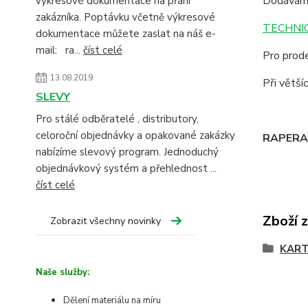
Dodáváme
výkresové dokumentace na přání
zakázníka. Poptávku včetně výkresové
TECHNIC
dokumentace můžete zaslat na náš e-
mail: ra...
číst celé
Pro prode
13.08.2019
Při větš
SLEVY
Pro stálé odběratelé , distributory,
celoroční objednávky a opakované zakázky
RAPERA -
nabízíme slevový program. Jednoduchý
objednávkový systém a přehlednost ...
číst celé
Zboží 
Zobrazit všechny novinky
KART
Naše služby:
Dělení materiálu na míru