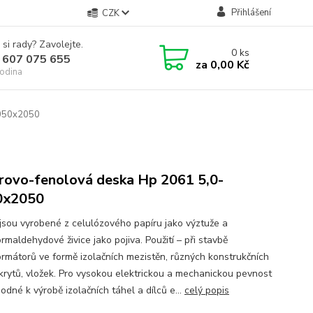
Přihlášení
CZK
 si rady? Zavolejte.
0
ks
 607 075 655
za
0,00 Kč
odina
-1050x2050
rovo-fenolová deska Hp 2061 5,0-
0x2050
jsou vyrobené z celulózového papíru jako výztuže a
rmaldehydové živice jako pojiva. Použití – při stavbě
ormátorů ve formě izolačních mezistěn, různých konstrukčních
 krytů, vložek. Pro vysokou elektrickou a mechanickou pevnost
odné k výrobě izolačních táhel a dílců e...
celý popis