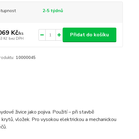
tupnost
2-5 týdnů
069 Kč
/
ks
Přidat do košíku
63 Kč
bez DPH
roduktu:
10000045
ové živice jako pojiva. Použití – při stavbě
, krytů, vložek. Pro vysokou elektrickou a mechanickou
ěčů.