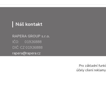
Náš kontakt
RAPERA GROUP s.r.o.
IČO: 01926888
DIČ: CZ 01926888
rapera@rapera.cz
+420 607 075 655
Pro základní funk
účely cílení reklam