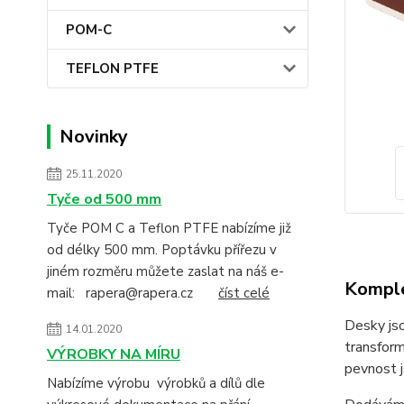
POM-C
TEFLON PTFE
Novinky
25.11.2020
Tyče od 500 mm
Tyče POM C a Teflon PTFE nabízíme již
od délky 500 mm. Poptávku přířezu v
jiném rozměru můžete zaslat na náš e-
Komple
mail: rapera@rapera.cz
číst celé
Desky jso
14.01.2020
transform
VÝROBKY NA MÍRU
pevnost j
Nabízíme výrobu výrobků a dílů dle