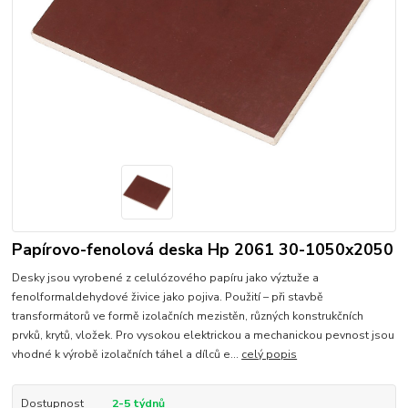
Papírovo-fenolová deska Hp 2061 30-1050x2050
Desky jsou vyrobené z celulózového papíru jako výztuže a
fenolformaldehydové živice jako pojiva. Použití – při stavbě
transformátorů ve formě izolačních mezistěn, různých konstrukčních
prvků, krytů, vložek. Pro vysokou elektrickou a mechanickou pevnost jsou
vhodné k výrobě izolačních táhel a dílců e...
celý popis
Dostupnost
2-5 týdnů