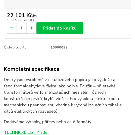
22 101 Kč
/
ks
18 265 Kč
bez DPH
Přidat do košíku
Číslo produktu:
10000099
Kompletní specifikace
Desky jsou vyrobené z celulózového papíru jako výztuže a
fenolformaldehydové živice jako pojiva. Použití – při stavbě
transformátorů ve formě izolačních mezistěn, různých
konstrukčních prvků, krytů, vložek. Pro vysokou elektrickou a
mechanickou pevnost jsou vhodné k výrobě izolačních táhel a
dílců elektrických rozvaděčů.
Dodáváme výrobky, přířezy nebo celé formáty.
TECHNICKÉ LISTY zde.