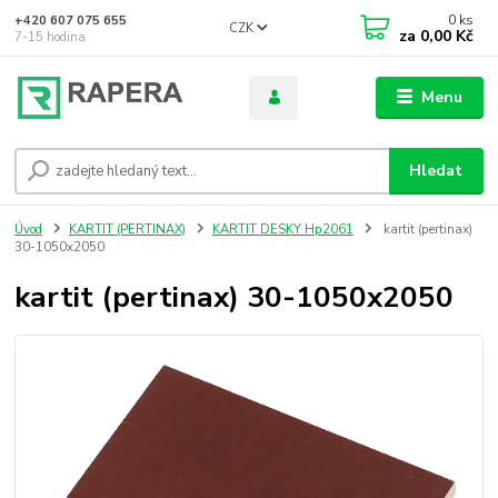
0
ks
+420 607 075 655
CZK
za
0,00 Kč
7-15 hodina
Menu
Hledat
Úvod
KARTIT (PERTINAX)
KARTIT DESKY Hp2061
kartit (pertinax)
30-1050x2050
kartit (pertinax) 30-1050x2050