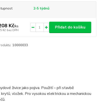
tupnost
2-5 týdnů
208 Kč
/
ks
Přidat do košíku
25 Kč
bez DPH
roduktu:
10000033
ové živice jako pojiva. Použití – při stavbě
, krytů, vložek. Pro vysokou elektrickou a mechanickou
ěčů.