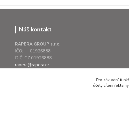
Náš kontakt
RAPERA GROUP s.r.o.
IČO: 01926888
DIČ: CZ 01926888
rapera@rapera.cz
+420 607 075 655
Pro základní funk
účely cílení reklam