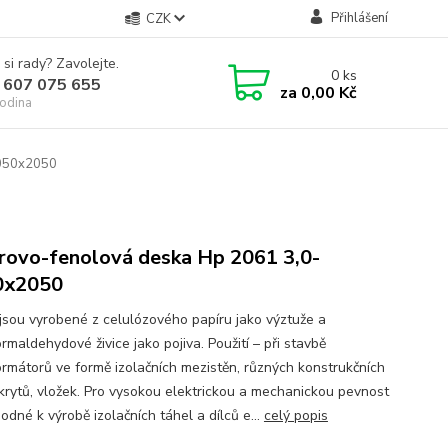
Přihlášení
CZK
 si rady? Zavolejte.
0
ks
 607 075 655
za
0,00 Kč
odina
-1050x2050
rovo-fenolová deska Hp 2061 3,0-
0x2050
jsou vyrobené z celulózového papíru jako výztuže a
rmaldehydové živice jako pojiva. Použití – při stavbě
ormátorů ve formě izolačních mezistěn, různých konstrukčních
 krytů, vložek. Pro vysokou elektrickou a mechanickou pevnost
odné k výrobě izolačních táhel a dílců e...
celý popis