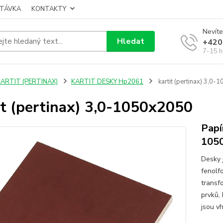
TÁVKA
KONTAKTY
Nevíte
Hledat
+420
7-15 h
KARTIT (PERTINAX)
KARTIT DESKY Hp2061
kartit (pertinax) 3,0
it (pertinax) 3,0-1050x2050
Papí
105
Desky 
fenolfo
transf
prvků,
jsou vh