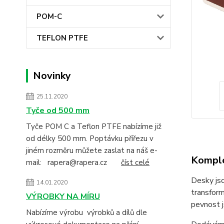
POM-C
TEFLON PTFE
Novinky
25.11.2020
Tyče od 500 mm
Tyče POM C a Teflon PTFE nabízíme již
od délky 500 mm. Poptávku přířezu v
jiném rozměru můžete zaslat na náš e-
Komple
mail: rapera@rapera.cz
číst celé
Desky jso
14.01.2020
transform
VÝROBKY NA MÍRU
pevnost j
Nabízíme výrobu výrobků a dílů dle