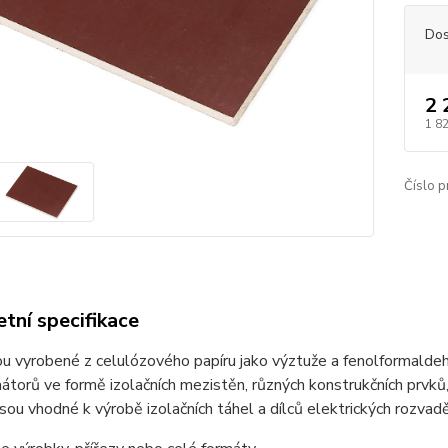
Dos
2 
1 8
Číslo p
tní specifikace
u vyrobené z celulózového papíru jako výztuže a fenolformaldehyd
átorů ve formě izolačních mezistěn, různých konstrukčních prvků
sou vhodné k výrobě izolačních táhel a dílců elektrických rozvad