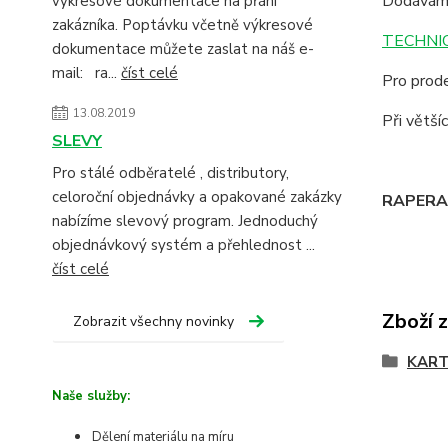
Dodáváme
výkresové dokumentace na přání
zakázníka. Poptávku včetně výkresové
TECHNIC
dokumentace můžete zaslat na náš e-
mail: ra...
číst celé
Pro prode
13.08.2019
Při větš
SLEVY
Pro stálé odběratelé , distributory,
celoroční objednávky a opakované zakázky
RAPERA -
nabízíme slevový program. Jednoduchý
objednávkový systém a přehlednost ...
číst celé
Zboží 
Zobrazit všechny novinky
KART
Naše služby:
Dělení materiálu na míru