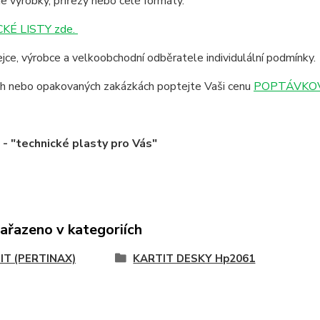
 výrobky, přířezy nebo celé formáty.
KÉ LISTY zde.
jce, výrobce a velkoobchodní odběratele individulální podmínky.
ích nebo opakovaných zakázkách poptejte Vaši cenu
POPTÁVKOV
 "technické plasty pro Vás"
zařazeno v kategoriích
IT (PERTINAX)
KARTIT DESKY Hp2061