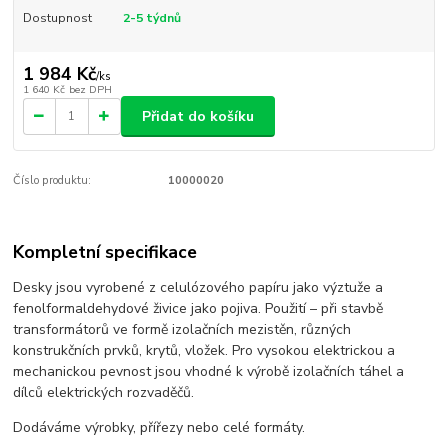
Dostupnost
2-5 týdnů
1 984 Kč
/
ks
1 640 Kč
bez DPH
Přidat do košíku
Číslo produktu:
10000020
Kompletní specifikace
Desky jsou vyrobené z celulózového papíru jako výztuže a
fenolformaldehydové živice jako pojiva. Použití – při stavbě
transformátorů ve formě izolačních mezistěn, různých
konstrukčních prvků, krytů, vložek. Pro vysokou elektrickou a
mechanickou pevnost jsou vhodné k výrobě izolačních táhel a
dílců elektrických rozvaděčů.
Dodáváme výrobky, přířezy nebo celé formáty.