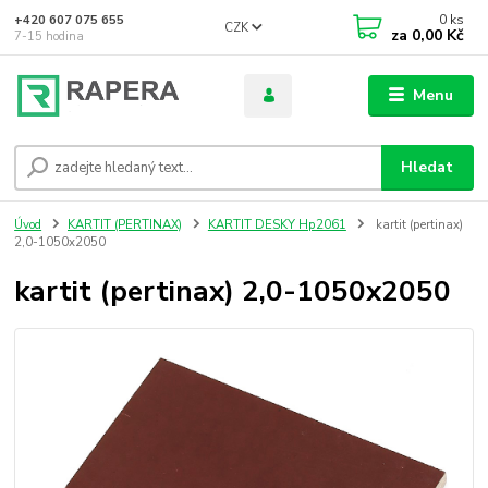
0
ks
+420 607 075 655
CZK
za
0,00 Kč
7-15 hodina
Menu
Hledat
Úvod
KARTIT (PERTINAX)
KARTIT DESKY Hp2061
kartit (pertinax)
2,0-1050x2050
kartit (pertinax) 2,0-1050x2050