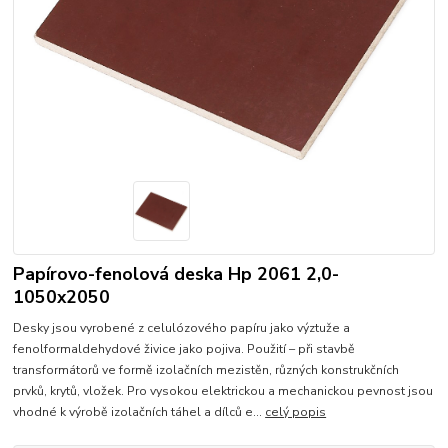
Papírovo-fenolová deska Hp 2061 2,0-
1050x2050
Desky jsou vyrobené z celulózového papíru jako výztuže a
fenolformaldehydové živice jako pojiva. Použití – při stavbě
transformátorů ve formě izolačních mezistěn, různých konstrukčních
prvků, krytů, vložek. Pro vysokou elektrickou a mechanickou pevnost jsou
vhodné k výrobě izolačních táhel a dílců e...
celý popis